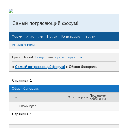
Самый потрясающий форум!
Форум
Участники
Поиск
Регистрация
Войти
Активные темы
Привет, Гость!
Войдите
или
зарегистрируйтесь
.
»
Самый потрясающий форум!
»
Обмен банерами
Страница:
1
Обмен банерами
Последнее
Тема
Ответов
Просмотров
сообщение
Форум пуст.
Страница:
1