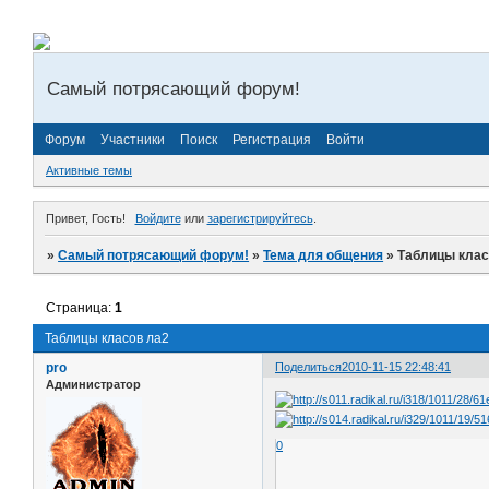
Самый потрясающий форум!
Форум
Участники
Поиск
Регистрация
Войти
Активные темы
Привет, Гость!
Войдите
или
зарегистрируйтесь
.
»
Самый потрясающий форум!
»
Тема для общения
»
Таблицы клас
Страница:
1
Таблицы класов ла2
pro
Поделиться
2010-11-15 22:48:41
Администратор
0